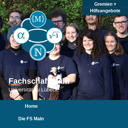
Gremien
Hilfsangebote
Fachschaft MaIn
Universität zu Lübeck
Home
Die FS MaIn