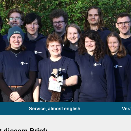
Service, almost english
Ver
 diesem Brief: