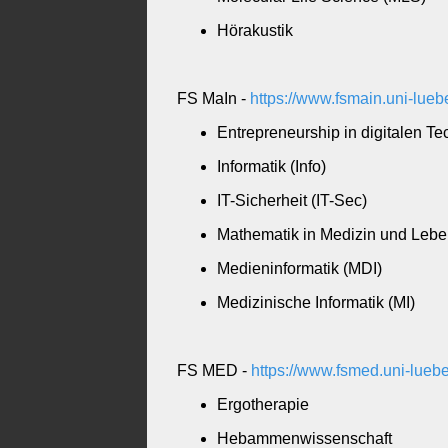
Hörakustik
FS MaIn -
https://www.fsmain.uni-lueb
Entrepreneurship in digitalen T
Informatik (Info)
IT-Sicherheit (IT-Sec)
Mathematik in Medizin und Leb
Medieninformatik (MDI)
Medizinische Informatik (MI)
FS MED -
https://www.fsmed.uni-lueb
Ergotherapie
Hebammenwissenschaft