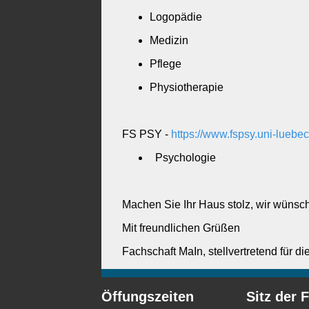
Logopädie
Medizin
Pflege
Physiotherapie
FS PSY -
https://www.fspsy.uni-luebec
Psychologie
Machen Sie Ihr Haus stolz, wir wünsch
Mit freundlichen Grüßen
Fachschaft MaIn, stellvertretend für d
Öffungszeiten
Sitz der 