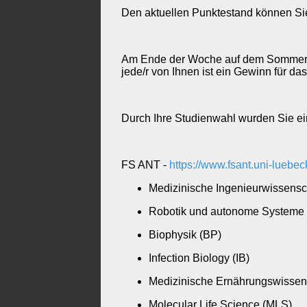
Den aktuellen Punktestand können Sie
Am Ende der Woche auf dem Sommerfes
jede/r von Ihnen ist ein Gewinn für das
Durch Ihre Studienwahl wurden Sie ein
FS ANT -
https://www.fsant.uni-luebec
Medizinische Ingenieurwissensc
Robotik und autonome Systeme
Biophysik (BP)
Infection Biology (IB)
Medizinische Ernährungswissen
Molecular Life Science (MLS)