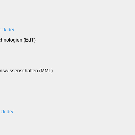
eck.de
/
echnologien (EdT)
enswissenschaften (MML)
eck.de/