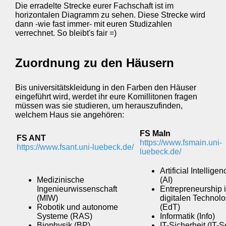
Die erradelte Strecke eurer Fachschaft ist im
horizontalen Diagramm zu sehen. Diese Strecke wird
dann -wie fast immer- mit euren Studizahlen
verrechnet. So bleibt's fair =)
Zuordnung zu den Häusern
Bis universitätskleidung in den Farben den Häuser
eingeführt wird, werdet ihr eure Komillitonen fragen
müssen was sie studieren, um herauszufinden,
welchem Haus sie angehören:
FS MaIn
FS ANT
https://www.fsmain.uni-
https://www.fsant.uni-luebeck.de/
luebeck.de
/
Artificial Intelligen
Medizinische
(AI)
Ingenieurwissenschaft
Entrepreneurship 
(MIW)
digitalen Technol
Robotik und autonome
(EdT)
Systeme (RAS)
Informatik (Info)
Biophysik (BP)
IT-Sicherheit (IT-S