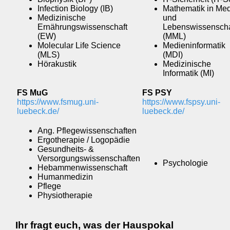
Infection Biology (IB)
Mathematik in Med
Medizinische
und
Ernährungswissenschaft
Lebenswissenscha
(EW)
(MML)
Molecular Life Science
Medieninformatik
(MLS)
(MDI)
Hörakustik
Medizinische
Informatik (MI)
FS MuG
FS PSY
https://www.fsmug.uni-
https://www.fspsy.uni-
luebeck.de/
luebeck.de/
Ang. Pflegewissenschaften
Ergotherapie / Logopädie
Gesundheits- &
Versorgungswissenschaften
Psychologie
Hebammenwissenschaft
Humanmedizin
Pflege
Physiotherapie
Ihr fragt euch, was der Hauspokal