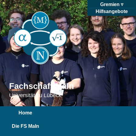
Gremien
Hilfsangebote
Fachschaft MaIn
Universität zu Lübeck
Home
Die FS MaIn