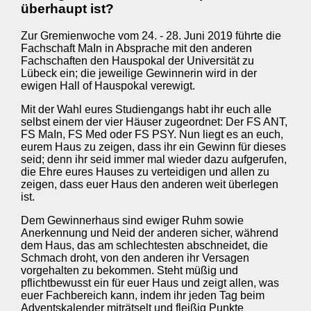
überhaupt ist?
Zur Gremienwoche vom 24. - 28. Juni 2019 führte die
Fachschaft MaIn in Absprache mit den anderen
Fachschaften den Hauspokal der Universität zu
Lübeck ein; die jeweilige Gewinnerin wird in der
ewigen Hall of Hauspokal verewigt.
Mit der Wahl eures Studiengangs habt ihr euch alle
selbst einem der vier Häuser zugeordnet: Der FS ANT,
FS MaIn, FS Med oder FS PSY. Nun liegt es an euch,
eurem Haus zu zeigen, dass ihr ein Gewinn für dieses
seid; denn ihr seid immer mal wieder dazu aufgerufen,
die Ehre eures Hauses zu verteidigen und allen zu
zeigen, dass euer Haus den anderen weit überlegen
ist.
Dem Gewinnerhaus sind ewiger Ruhm sowie
Anerkennung und Neid der anderen sicher, während
dem Haus, das am schlechtesten abschneidet, die
Schmach droht, von den anderen ihr Versagen
vorgehalten zu bekommen. Steht müßig und
pflichtbewusst ein für euer Haus und zeigt allen, was
euer Fachbereich kann, indem ihr jeden Tag beim
Adventskalender miträtselt und fleißig Punkte