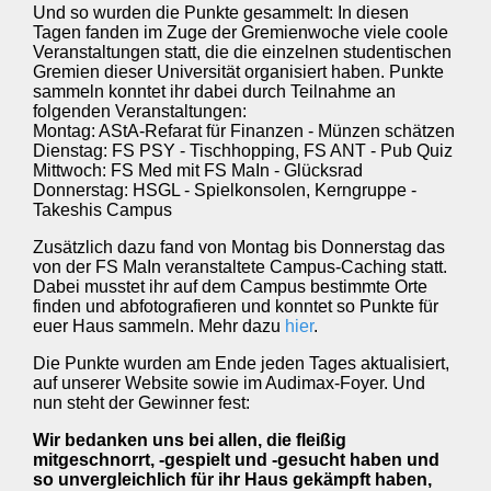
Und so wurden die Punkte gesammelt: In diesen
Tagen fanden im Zuge der Gremienwoche viele coole
Veranstaltungen statt, die die einzelnen studentischen
Gremien dieser Universität organisiert haben. Punkte
sammeln konntet ihr dabei durch Teilnahme an
folgenden Veranstaltungen:
Montag: AStA-Refarat für Finanzen - Münzen schätzen
Dienstag: FS PSY - Tischhopping, FS ANT - Pub Quiz
Mittwoch: FS Med mit FS MaIn - Glücksrad
Donnerstag: HSGL - Spielkonsolen, Kerngruppe -
Takeshis Campus
Zusätzlich dazu fand von Montag bis Donnerstag das
von der FS MaIn veranstaltete Campus-Caching statt.
Dabei musstet ihr auf dem Campus bestimmte Orte
finden und abfotografieren und konntet so Punkte für
euer Haus sammeln. Mehr dazu
hier
.
Die Punkte wurden am Ende jeden Tages aktualisiert,
auf unserer Website sowie im Audimax-Foyer. Und
nun steht der Gewinner fest:
Wir bedanken uns bei allen, die fleißig
mitgeschnorrt, -gespielt und -gesucht haben und
so unvergleichlich für ihr Haus gekämpft haben,