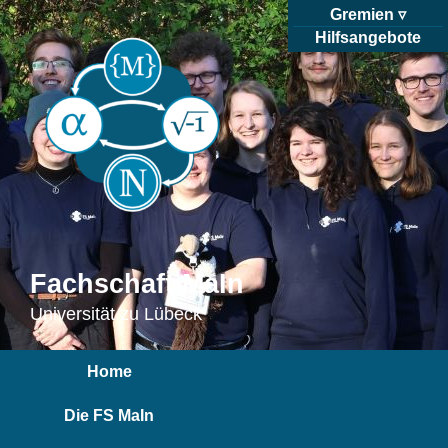
Gremien
Hilfsangebote
Fachschaft MaIn
Universität zu Lübeck
Home
Die FS MaIn