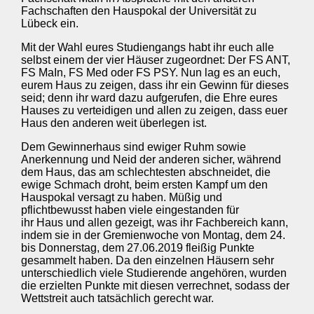
Fachschaften den Hauspokal der Universität zu
Lübeck ein.
Mit der Wahl eures Studiengangs habt ihr euch alle
selbst einem der vier Häuser zugeordnet: Der FS ANT,
FS MaIn, FS Med oder FS PSY. Nun lag es an euch,
eurem Haus zu zeigen, dass ihr ein Gewinn für dieses
seid; denn ihr ward dazu aufgerufen, die Ehre eures
Hauses zu verteidigen und allen zu zeigen, dass euer
Haus den anderen weit überlegen ist.
Dem Gewinnerhaus sind ewiger Ruhm sowie
Anerkennung und Neid der anderen sicher, während
dem Haus, das am schlechtesten abschneidet, die
ewige Schmach droht, beim ersten Kampf um den
Hauspokal versagt zu haben. Müßig und
pflichtbewusst haben viele eingestanden für
ihr Haus und allen gezeigt, was ihr Fachbereich kann,
indem sie in der Gremienwoche von Montag, dem 24.
bis Donnerstag, dem 27.06.2019 fleißig Punkte
gesammelt haben. Da den einzelnen Häusern sehr
unterschiedlich viele Studierende angehören, wurden
die erzielten Punkte mit diesen verrechnet, sodass der
Wettstreit auch tatsächlich gerecht war.